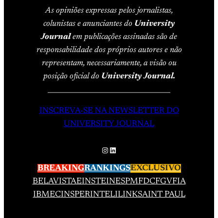
As opiniões expressas pelos jornalistas,
colunistas e anunciantes do
University
Journal
em publicações assinadas são de
responsabilidade dos próprios autores e não
representam, necessariamente, a visão ou
posição oficial do
University Journal.
____________________________________
INSCREVA-SE NA NEWSLETTER DO
UNIVERSITY JOURNAL
Instagram
LinkedIn
BREAKING
RANKINGS
EXCLUSIVO
BELAVISTA
EINSTEIN
ESPM
FDC
FGV
FIA
IBMEC
INSPER
INTELI
LINK
SAINT PAUL