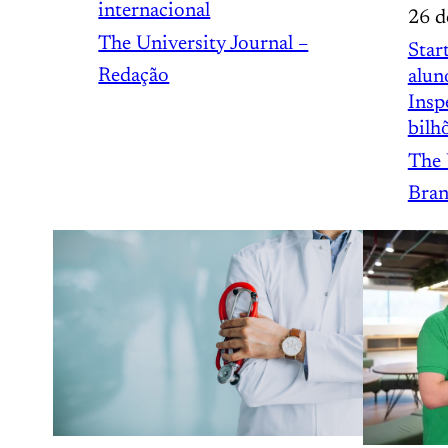
internacional
26 d
The University Journal –
Star
Redação
alun
Insp
bilh
The 
Bran