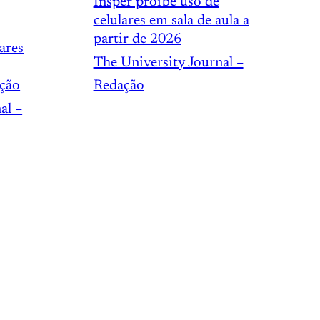
Insper proíbe uso de
celulares em sala de aula a
partir de 2026
ares
The University Journal –
ação
Redação
al –