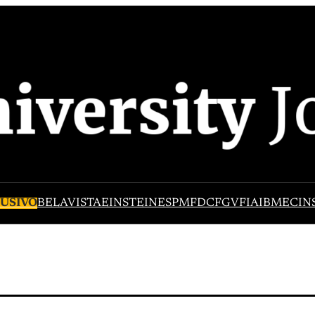
USIVO
BELAVISTA
EINSTEIN
ESPM
FDC
FGV
FIA
IBMEC
IN