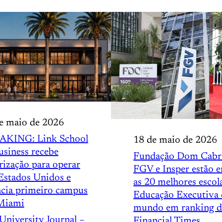
e maio de 2026
AKING: Link School
18 de maio de 2026
usiness recebe
Fundação Dom Cabra
rização para operar
FGV e Insper estão e
Estados Unidos e
as 20 melhores escol
cia primeiro campus
Educação Executiva
Miami
mundo em ranking 
University Journal –
Financial Times