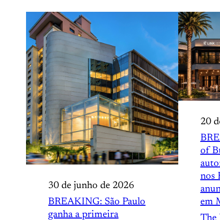
20 d
BRE
of B
auto
nos 
30 de junho de 2026
anun
BREAKING: São Paulo
em 
ganha a primeira
The 