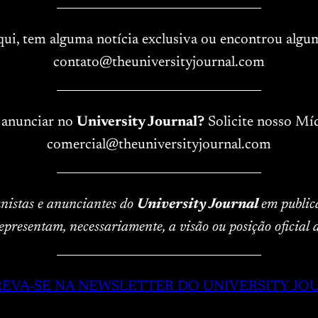
____________________________________
aqui, tem alguma notícia exclusiva ou encontrou algu
contato@theuniversityjournal.com
____________________________________
 anunciar no
University Journal?
Solicite nosso Míd
comercial@theuniversityjournal.com
____________________________________
lunistas e anunciantes do
University Journal
em public
epresentam, necessariamente, a visão ou posição oficial
____________________________________
REVA-SE NA NEWSLETTER DO UNIVERSITY JO