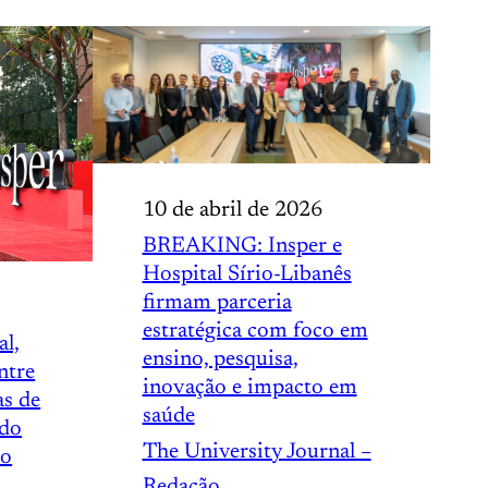
10 de abril de 2026
BREAKING: Insper e
Hospital Sírio-Libanês
firmam parceria
estratégica com foco em
l,
ensino, pesquisa,
ntre
inovação e impacto em
as de
saúde
 do
The University Journal –
do
Redação