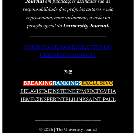
Journal
em publicações assinadas são de
responsabilidade dos próprios autores e não
representam, necessariamente, a visão ou
posição oficial do
University Journal.
____________________________________
INSCREVA-SE NA NEWSLETTER DO
UNIVERSITY JOURNAL
Instagram
LinkedIn
BREAKING
RANKINGS
EXCLUSIVO
BELAVISTA
EINSTEIN
ESPM
FDC
FGV
FIA
IBMEC
INSPER
INTELI
LINK
SAINT PAUL
____________________________________
© 2026 | The University Journal