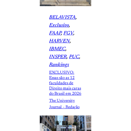
BELAVISTA
, 
Exclusivo
, 
FAAP
, 
FGV
, 
HARVEN
, 
IBMEC
, 
INSPER
, 
PUC
, 
Rankings
EXCLUSIVO:
Essas são as 12
faculdades de
Direito mais caras
do Brasil em 2026
The University
Journal – Redação