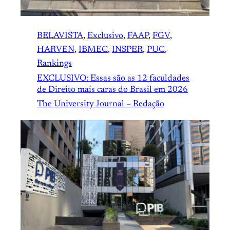
BELAVISTA
, 
Exclusivo
, 
FAAP
, 
FGV
, 
HARVEN
, 
IBMEC
, 
INSPER
, 
PUC
, 
Rankings
EXCLUSIVO: Essas são as 12 faculdades
de Direito mais caras do Brasil em 2026
The University Journal – Redação