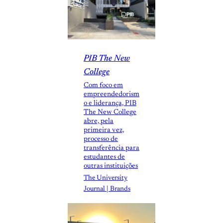
PIB The New
College
Com foco em
empreendedorism
o e liderança, PIB
The New College
abre, pela
primeira vez,
processo de
transferência para
estudantes de
outras instituições
The University
Journal | Brands