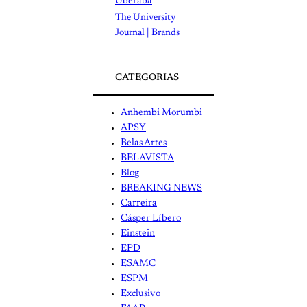
Uberaba
The University
Journal | Brands
CATEGORIAS
Anhembi Morumbi
APSY
Belas Artes
BELAVISTA
Blog
BREAKING NEWS
Carreira
Cásper Líbero
Einstein
EPD
ESAMC
ESPM
Exclusivo