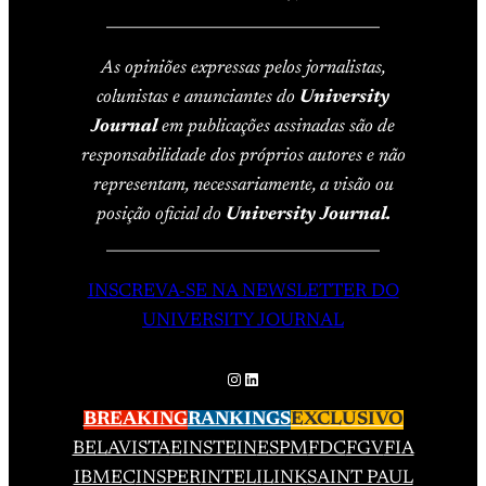
____________________________________
As opiniões expressas pelos jornalistas,
colunistas e anunciantes do
University
Journal
em publicações assinadas são de
responsabilidade dos próprios autores e não
representam, necessariamente, a visão ou
posição oficial do
University Journal.
____________________________________
INSCREVA-SE NA NEWSLETTER DO
UNIVERSITY JOURNAL
Instagram
LinkedIn
BREAKING
RANKINGS
EXCLUSIVO
BELAVISTA
EINSTEIN
ESPM
FDC
FGV
FIA
IBMEC
INSPER
INTELI
LINK
SAINT PAUL