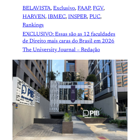
BELAVISTA
, 
Exclusivo
, 
FAAP
, 
FGV
, 
HARVEN
, 
IBMEC
, 
INSPER
, 
PUC
, 
Rankings
EXCLUSIVO: Essas são as 12 faculdades
de Direito mais caras do Brasil em 2026
The University Journal – Redação