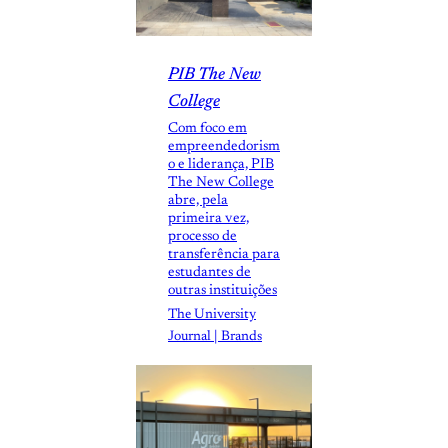
PIB The New
College
Com foco em
empreendedorism
o e liderança, PIB
The New College
abre, pela
primeira vez,
processo de
transferência para
estudantes de
outras instituições
The University
Journal | Brands