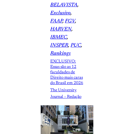
BELAVISTA
, 
Exclusivo
, 
FAAP
, 
FGV
, 
HARVEN
, 
IBMEC
, 
INSPER
, 
PUC
, 
Rankings
EXCLUSIVO:
Essas são as 12
faculdades de
Direito mais caras
do Brasil em 2026
The University
Journal – Redação