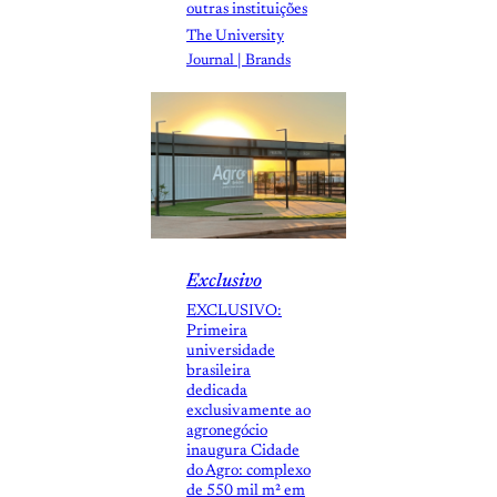
outras instituições
The University
Journal | Brands
Exclusivo
EXCLUSIVO:
Primeira
universidade
brasileira
dedicada
exclusivamente ao
agronegócio
inaugura Cidade
do Agro: complexo
de 550 mil m² em