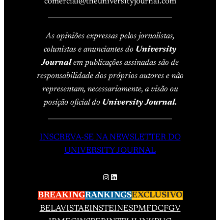
comercial@theuniversityjournal.com
____________________________________
As opiniões expressas pelos jornalistas,
colunistas e anunciantes do
University
Journal
em publicações assinadas são de
responsabilidade dos próprios autores e não
representam, necessariamente, a visão ou
posição oficial do
University Journal.
____________________________________
INSCREVA-SE NA NEWSLETTER DO
UNIVERSITY JOURNAL
Instagram
LinkedIn
BREAKING
RANKINGS
EXCLUSIVO
BELAVISTA
EINSTEIN
ESPM
FDC
FGV