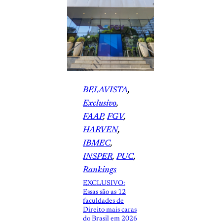
BELAVISTA
, 
Exclusivo
, 
FAAP
, 
FGV
, 
HARVEN
, 
IBMEC
, 
INSPER
, 
PUC
, 
Rankings
EXCLUSIVO:
Essas são as 12
faculdades de
Direito mais caras
do Brasil em 2026