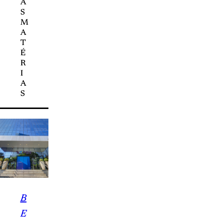
A
S
M
A
T
É
R
I
A
S
B
E