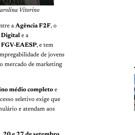
rolina Vitorino
ntre a
Agência F2F
, o
Digital
e a
da FGV-EAESP
, e tem
empregabilidade de jovens
 no mercado de marketing
ino médio completo
e
cesso seletivo exige que
ulário e atendam aos
, 20 e 27 de setembro