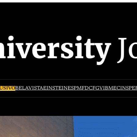
USIVO
BELAVISTA
EINSTEIN
ESPM
FDC
FGV
IBMEC
INSPE