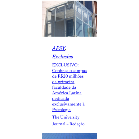
APSY
, 
Exclusivo
EXCLUSIVO:
Conheça o campus
de R$20 milhões
da primeira
faculdade da
América Latina
dedicada
exclusivamente à
Psicologia
The University
Journal – Redação