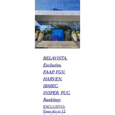
BELAVISTA
, 
Exclusivo
, 
FAAP
, 
FGV
, 
HARVEN
, 
IBMEC
, 
INSPER
, 
PUC
, 
Rankings
EXCLUSIVO:
Essas são as 12