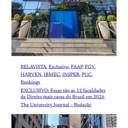
BELAVISTA
, 
Exclusivo
, 
FAAP
, 
FGV
, 
HARVEN
, 
IBMEC
, 
INSPER
, 
PUC
, 
Rankings
EXCLUSIVO: Essas são as 12 faculdades
de Direito mais caras do Brasil em 2026
The University Journal – Redação