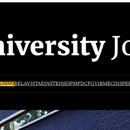
USIVO
BELAVISTA
EINSTEIN
ESPM
FDC
FGV
IBMEC
INSPE