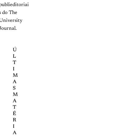
publieditoriai
s do The
University
Journal.
Ú
L
T
I
M
A
S
M
A
T
É
R
I
A