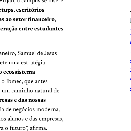
Firjan, o campus se insere
rtups, escritórios
s ao setor financeiro
,
teração entre estudantes
aneiro, Samuel de Jesus
ete uma estratégia
o ecossistema
o Ibmec, que antes
m um caminho natural de
esas e das nossas
a de negócios moderna,
os alunos e das empresas,
 o futuro”, afirma.