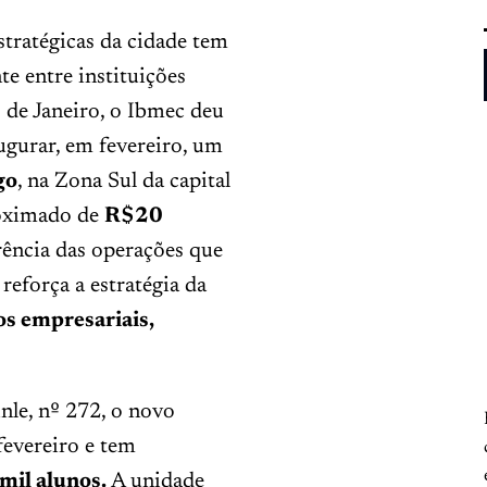
stratégicas da cidade tem
e entre instituições
 de Janeiro, o Ibmec deu
ugurar, em fevereiro, um
go
, na Zona Sul da capital
roximado de
R$20
rência das operações que
eforça a estratégia da
os empresariais,
le, nº 272, o novo
fevereiro e tem
 mil alunos.
A unidade