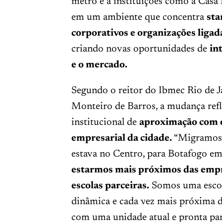
metrô e a instituições como a Casa 
em um ambiente que concentra
sta
corporativos e organizações ligada
criando novas oportunidades de
in
e o mercado.
Segundo o reitor do Ibmec Rio de J
Monteiro de Barros, a mudança refl
institucional de
aproximação com 
empresarial da cidade.
“Migramos 
estava no Centro, para Botafogo e
estarmos mais próximos das empr
escolas parceiras.
Somos uma escol
dinâmica e cada vez mais próxima d
com uma unidade atual e pronta para