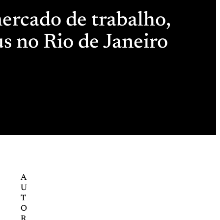
ercado de trabalho,
 no Rio de Janeiro
A
U
T
O
R