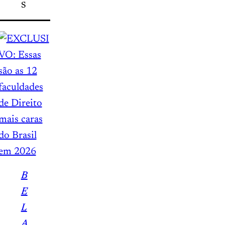
S
B
E
L
A