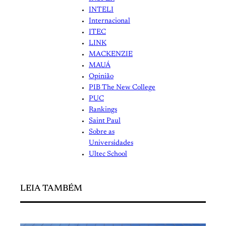
INTELI
Internacional
ITEC
LINK
MACKENZIE
MAUÁ
Opinião
PIB The New College
PUC
Rankings
Saint Paul
Sobre as
Universidades
Ultec School
LEIA TAMBÉM