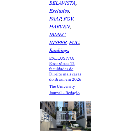
BELAVISTA
, 
Exclusivo
, 
FAAP
, 
FGV
, 
HARVEN
, 
IBMEC
, 
INSPER
, 
PUC
, 
Rankings
EXCLUSIVO:
Essas são as 12
faculdades de
Direito mais caras
do Brasil em 2026
The University
Journal – Redação