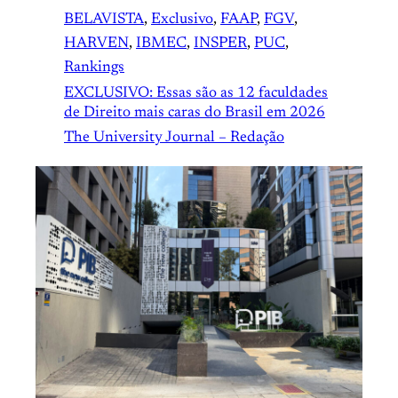
BELAVISTA
, 
Exclusivo
, 
FAAP
, 
FGV
, 
HARVEN
, 
IBMEC
, 
INSPER
, 
PUC
, 
Rankings
EXCLUSIVO: Essas são as 12 faculdades
de Direito mais caras do Brasil em 2026
The University Journal – Redação