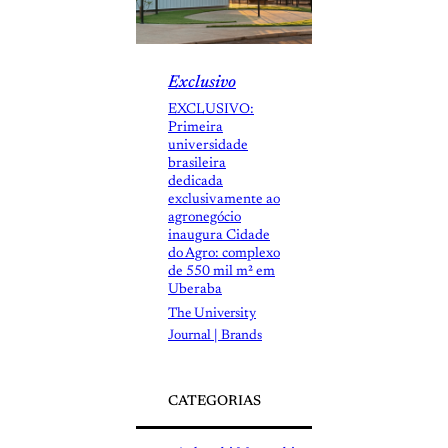
Exclusivo
EXCLUSIVO:
Primeira
universidade
brasileira
dedicada
exclusivamente ao
agronegócio
inaugura Cidade
do Agro: complexo
de 550 mil m² em
Uberaba
The University
Journal | Brands
CATEGORIAS