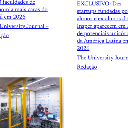
0 faculdades de
EXCLUSIVO: Dez
omia mais caras do
startups fundadas po
il em 2026
alunos e ex-alunos d
Insper aparecem em l
University Journal –
de potenciais unicór
ação
da América Latina e
2026
The University Journ
Redação