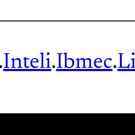
.
Inteli
.
Ibmec
.
L