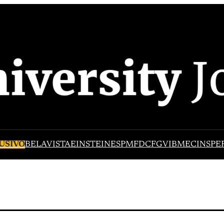
USIVO
BELAVISTA
EINSTEIN
ESPM
FDC
FGV
IBMEC
INSPE