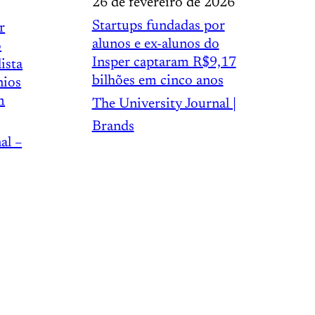
26 de fevereiro de 2026
Startups fundadas por
r
alunos e ex-alunos do
o
Insper captaram R$9,17
ista
bilhões em cinco anos
nios
m
The University Journal |
Brands
al –