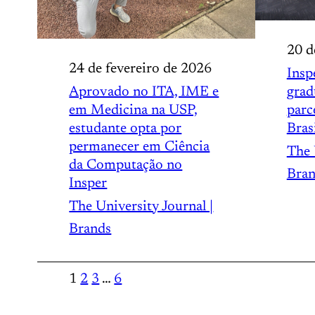
20 d
24 de fevereiro de 2026
Insp
Aprovado no ITA, IME e
grad
em Medicina na USP,
parc
estudante opta por
Bras
permanecer em Ciência
The 
da Computação no
Bran
Insper
The University Journal |
Brands
1
2
3
…
6