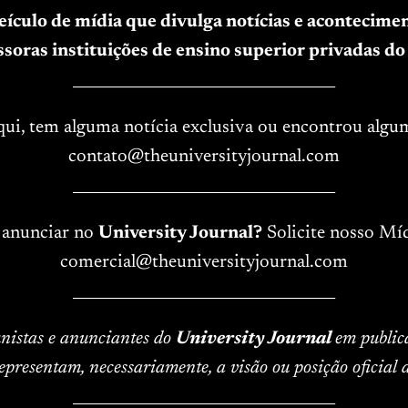
veículo de mídia que divulga notícias e acontecim
soras instituições de ensino superior privadas do 
____________________________________
aqui, tem alguma notícia exclusiva ou encontrou algu
contato@theuniversityjournal.com
____________________________________
 anunciar no
University Journal?
Solicite nosso Míd
comercial@theuniversityjournal.com
____________________________________
lunistas e anunciantes do
University Journal
em public
epresentam, necessariamente, a visão ou posição oficial
____________________________________