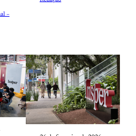
al –
6