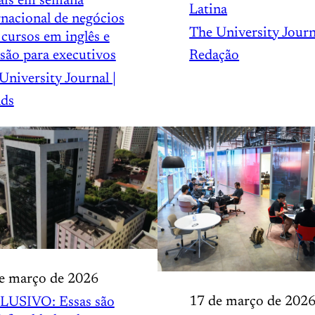
ais em semana
Latina
rnacional de negócios
The University Journ
cursos em inglês e
Redação
são para executivos
University Journal |
ds
e março de 2026
17 de março de 202
LUSIVO: Essas são