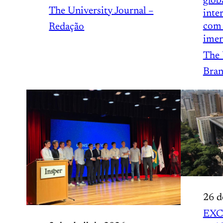
glob
The University Journal –
inte
com 
Redação
imer
The 
Bran
26 d
EXC