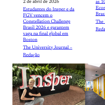
2 de abril de 2026
as 1
Econ
Estudantes do Insper e da
Bras
FGV vencem o
Constellation Challenge
The 
Brasil 2026 e garantem
Red
vaga na final global em
Boston
The University Journal –
Redação