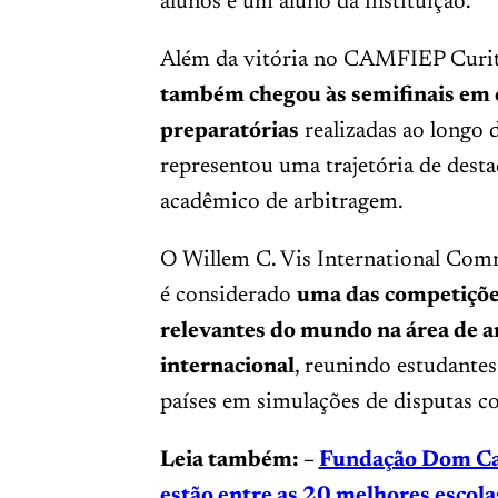
alunos e um aluno da instituição.
Além da vitória no CAMFIEP Curi
também chegou às semifinais em 
preparatórias
realizadas ao longo 
representou uma trajetória de desta
acadêmico de arbitragem.
O Willem C. Vis International Com
é considerado
uma das competições
relevantes do mundo na área de a
internacional
, reunindo estudantes
países em simulações de disputas co
Leia também: –
Fundação Dom Cab
estão entre as 20 melhores escol