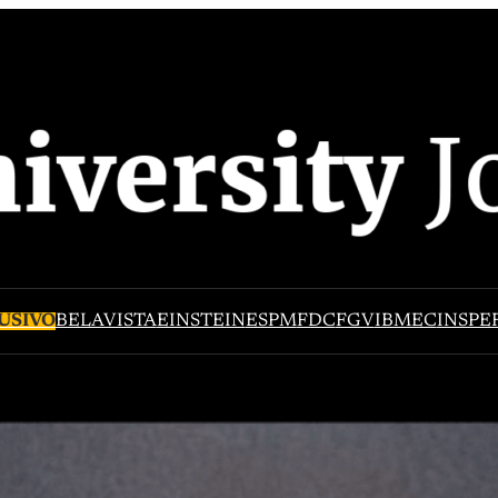
USIVO
BELAVISTA
EINSTEIN
ESPM
FDC
FGV
IBMEC
INSPE