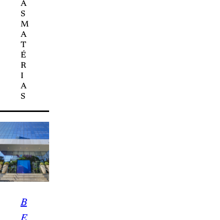
A
S
M
A
T
É
R
I
A
S
B
E