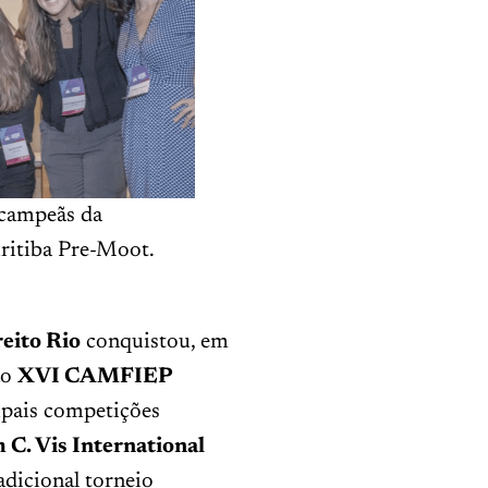
 campeãs da
itiba Pre-Moot.
eito Rio
conquistou, em
no
XVI CAMFIEP
ipais competições
 C. Vis International
radicional torneio