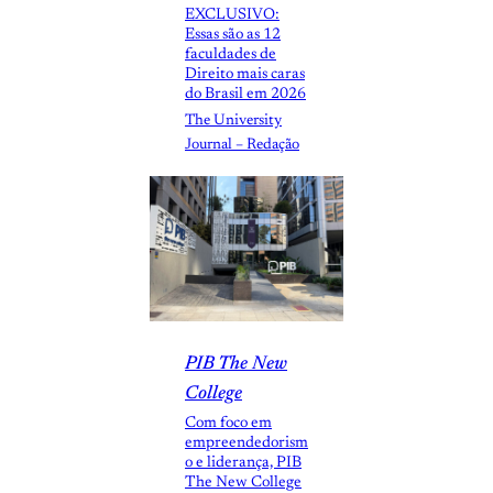
EXCLUSIVO:
Essas são as 12
faculdades de
Direito mais caras
do Brasil em 2026
The University
Journal – Redação
PIB The New
College
Com foco em
empreendedorism
o e liderança, PIB
The New College