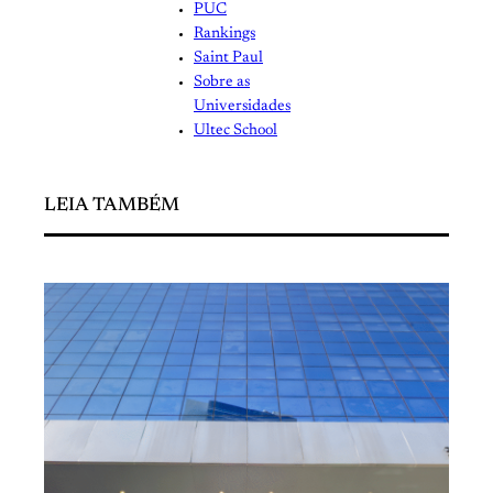
PUC
Rankings
Saint Paul
Sobre as
Universidades
Ultec School
LEIA TAMBÉM