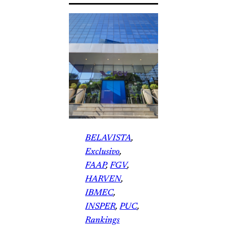
BELAVISTA
, 
Exclusivo
, 
FAAP
, 
FGV
, 
HARVEN
, 
IBMEC
, 
INSPER
, 
PUC
, 
Rankings