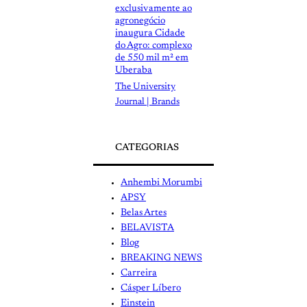
exclusivamente ao
agronegócio
inaugura Cidade
do Agro: complexo
de 550 mil m² em
Uberaba
The University
Journal | Brands
CATEGORIAS
Anhembi Morumbi
APSY
Belas Artes
BELAVISTA
Blog
BREAKING NEWS
Carreira
Cásper Líbero
Einstein