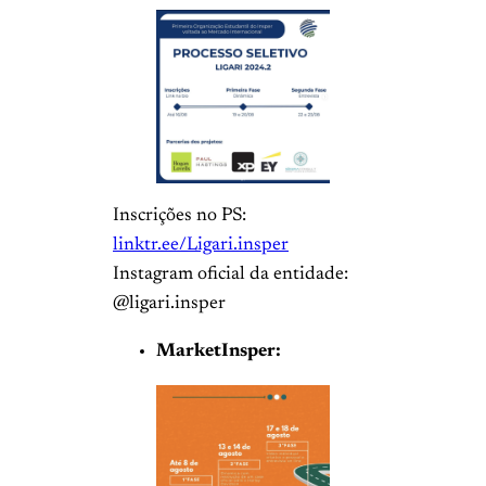
Inscrições no PS:
linktr.ee/Ligari.insper
Instagram oficial da entidade:
@ligari.insper
MarketInsper: