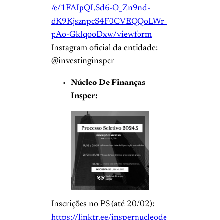
/e/1FAIpQLSd6-O_Zn9nd-
dK9KjsznpcS4F0CVEQQoLWr_
pAo-GkIqooDxw/viewform
Instagram oficial da entidade:
@investinginsper
Núcleo De Finanças
Insper:
Inscrições no PS (até 20/02):
https://linktr.ee/inspernucleode