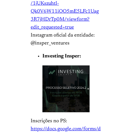
/1jUKszuhtl-
Qk0V6W11iOO5mE5LFc1Uag
3R7jHDrTp0M/viewform?
edit_requested=true
Instagram oficial da entidade:
@insper_ventures
Investing Insper:
Inscrições no PS:
https://docs.google.com/forms/d