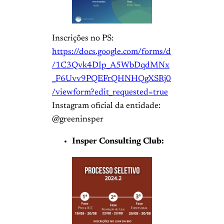
Inscrições no PS:
https://docs.google.com/forms/d
/1C3Qvk4DIp_A5WbDqdMNx
_F6Uvv9PQEFrQHNHQgXSRj0
/viewform?edit_requested=true
Instagram oficial da entidade:
@greeninsper
Insper Consulting Club: