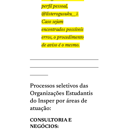
perfil pessoal,
@listerogusuku__).
Caso sejam
encontrados possíveis
erros, o procedimento
de aviso é o mesmo.
__________________________________
__________________________________
_________
Processos seletivos das
Organizações Estudantis
do Insper por áreas de
atuação:
CONSULTORIA E
NEGÓCIOS: