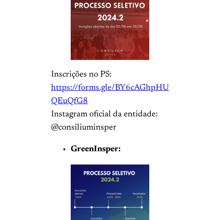
Inscrições no PS:
https://forms.gle/BY6cAGhpHU
QEuQfG8
Instagram oficial da entidade:
@consiliuminsper
GreenInsper: