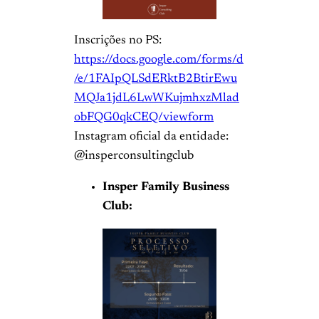
Inscrições no PS:
https://docs.google.com/forms/d
/e/1FAIpQLSdERktB2BtirEwu
MQJa1jdL6LwWKujmhxzMlad
obFQG0qkCEQ/viewform
Instagram oficial da entidade:
@insperconsultingclub
Insper Family Business
Club: