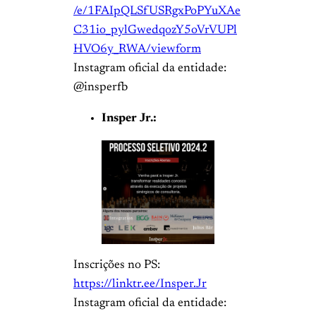
/e/1FAIpQLSfUSRgxPoPYuXAe
C31io_pylGwedqozY5oVrVUPl
HVO6y_RWA/viewform
Instagram oficial da entidade:
@insperfb
Insper Jr.:
Inscrições no PS:
https://linktr.ee/Insper.Jr
Instagram oficial da entidade: