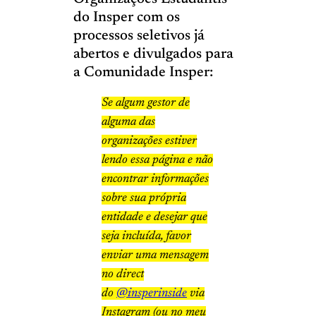
do Insper com os
processos seletivos já
abertos e divulgados para
a Comunidade Insper:
Se algum gestor de
alguma das
organizações estiver
lendo essa página e não
encontrar informações
sobre sua própria
entidade e desejar que
seja incluída, favor
enviar uma mensagem
no direct
do
@insperinside
via
Instagram (ou no meu