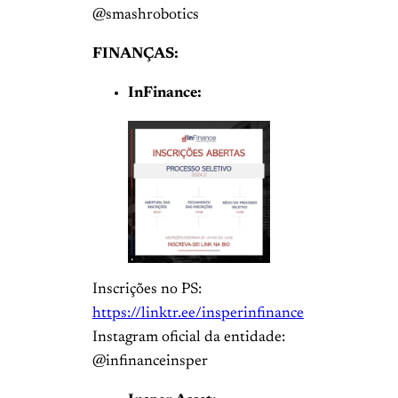
@smashrobotics
FINANÇAS:
InFinance:
Inscrições no PS:
https://linktr.ee/insperinfinance
Instagram oficial da entidade:
@infinanceinsper