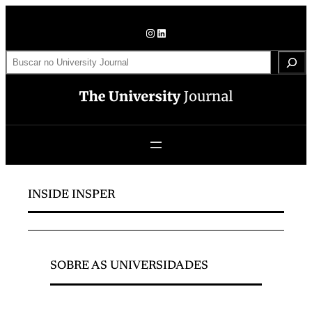
Pular
para
Instagram
LinkedIn
o
S
conteúdo
e
a
r
c
h
INSIDE INSPER
SOBRE AS UNIVERSIDADES