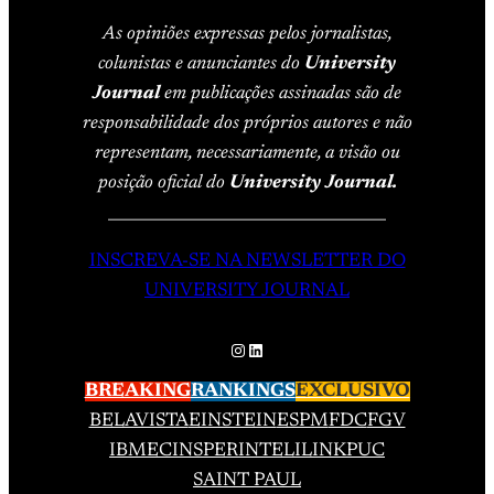
As opiniões expressas pelos jornalistas,
colunistas e anunciantes do
University
Journal
em publicações assinadas são de
responsabilidade dos próprios autores e não
representam, necessariamente, a visão ou
posição oficial do
University Journal.
____________________________________
INSCREVA-SE NA NEWSLETTER DO
UNIVERSITY JOURNAL
Instagram
LinkedIn
BREAKING
RANKINGS
EXCLUSIVO
BELAVISTA
EINSTEIN
ESPM
FDC
FGV
IBMEC
INSPER
INTELI
LINK
PUC
SAINT PAUL