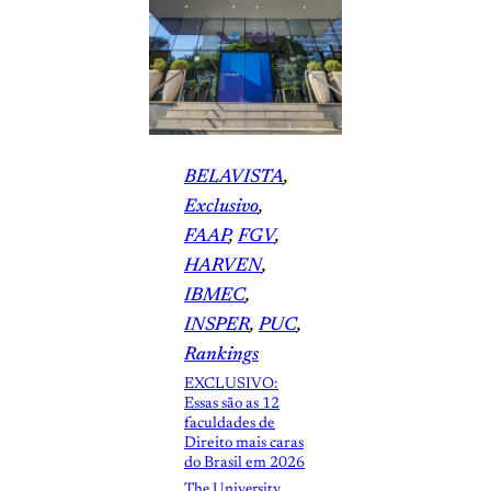
BELAVISTA
, 
Exclusivo
, 
FAAP
, 
FGV
, 
HARVEN
, 
IBMEC
, 
INSPER
, 
PUC
, 
Rankings
EXCLUSIVO:
Essas são as 12
faculdades de
Direito mais caras
do Brasil em 2026
The University