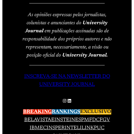
____________________________________
As opiniões expressas pelos jornalistas,
colunistas e anunciantes do
University
Journal
em publicações assinadas são de
responsabilidade dos próprios autores e não
representam, necessariamente, a visão ou
posição oficial do
University Journal.
____________________________________
INSCREVA-SE NA NEWSLETTER DO
UNIVERSITY JOURNAL
Instagram
LinkedIn
BREAKING
RANKINGS
EXCLUSIVO
BELAVISTA
EINSTEIN
ESPM
FDC
FGV
IBMEC
INSPER
INTELI
LINK
PUC