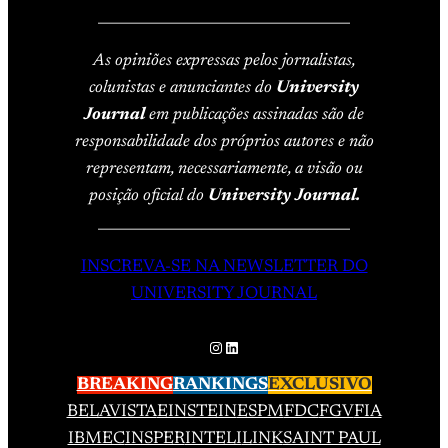
____________________________________
As opiniões expressas pelos jornalistas,
colunistas e anunciantes do
University
Journal
em publicações assinadas são de
responsabilidade dos próprios autores e não
representam, necessariamente, a visão ou
posição oficial do
University Journal.
____________________________________
INSCREVA-SE NA NEWSLETTER DO
UNIVERSITY JOURNAL
Instagram
LinkedIn
BREAKING
RANKINGS
EXCLUSIVO
BELAVISTA
EINSTEIN
ESPM
FDC
FGV
FIA
IBMEC
INSPER
INTELI
LINK
SAINT PAUL