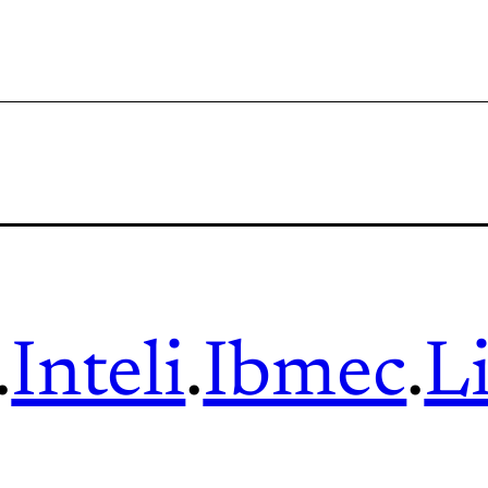
.
Inteli
.
Ibmec
.
L