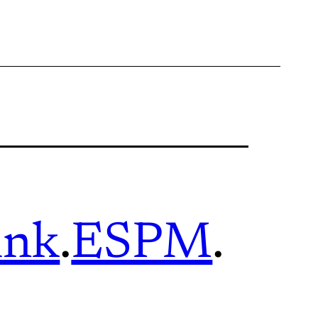
ink
.
ESPM
.