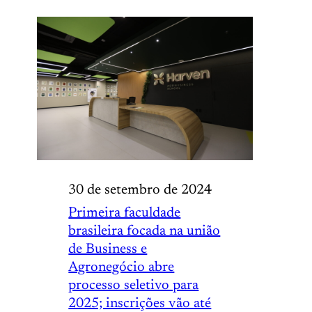
30 de setembro de 2024
Primeira faculdade
brasileira focada na união
de Business e
Agronegócio abre
processo seletivo para
2025; inscrições vão até