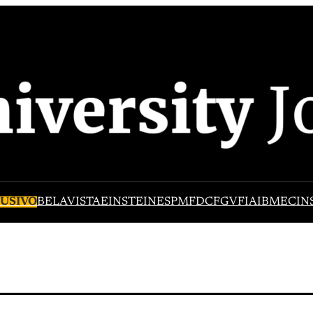
USIVO
BELAVISTA
EINSTEIN
ESPM
FDC
FGV
FIA
IBMEC
IN