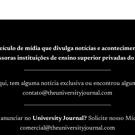
veículo de mídia que divulga notícias e acontecim
soras instituições de ensino superior privadas do 
____________________________________
aqui, tem alguma notícia exclusiva ou encontrou algu
contato@theuniversityjournal.com
____________________________________
 anunciar no
University Journal?
Solicite nosso Míd
comercial@theuniversityjournal.com