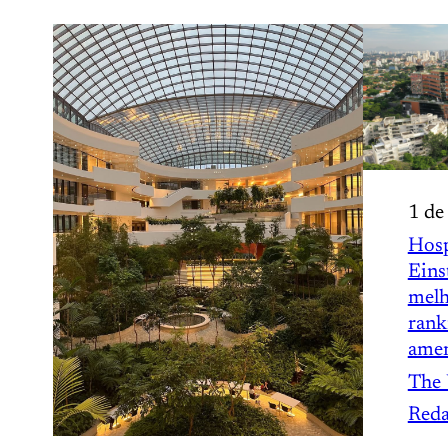
1 de
Hosp
Eins
mel
rank
amer
The 
Red