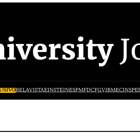
USIVO
BELAVISTA
EINSTEIN
ESPM
FDC
FGV
IBMEC
INSPE