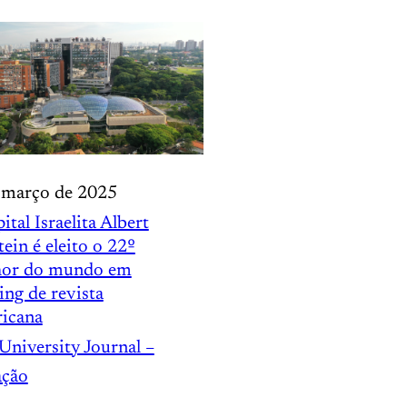
 março de 2025
ital Israelita Albert
tein é eleito o 22º
hor do mundo em
ing de revista
icana
University Journal –
ação