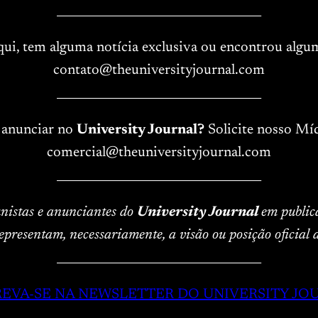
____________________________________
aqui, tem alguma notícia exclusiva ou encontrou algu
contato@theuniversityjournal.com
____________________________________
 anunciar no
University Journal?
Solicite nosso Míd
comercial@theuniversityjournal.com
____________________________________
lunistas e anunciantes do
University Journal
em public
epresentam, necessariamente, a visão ou posição oficial
____________________________________
REVA-SE NA NEWSLETTER DO UNIVERSITY JO