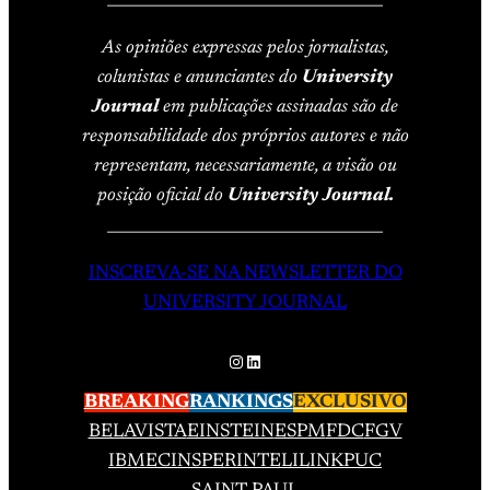
As opiniões expressas pelos jornalistas,
colunistas e anunciantes do
University
Journal
em publicações assinadas são de
responsabilidade dos próprios autores e não
representam, necessariamente, a visão ou
posição oficial do
University Journal.
____________________________________
INSCREVA-SE NA NEWSLETTER DO
UNIVERSITY JOURNAL
Instagram
LinkedIn
BREAKING
RANKINGS
EXCLUSIVO
BELAVISTA
EINSTEIN
ESPM
FDC
FGV
IBMEC
INSPER
INTELI
LINK
PUC