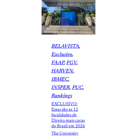
BELAVISTA
, 
Exclusivo
, 
FAAP
, 
FGV
, 
HARVEN
, 
IBMEC
, 
INSPER
, 
PUC
, 
Rankings
EXCLUSIVO:
Essas são as 12
faculdades de
Direito mais caras
do Brasil em 2026
The University