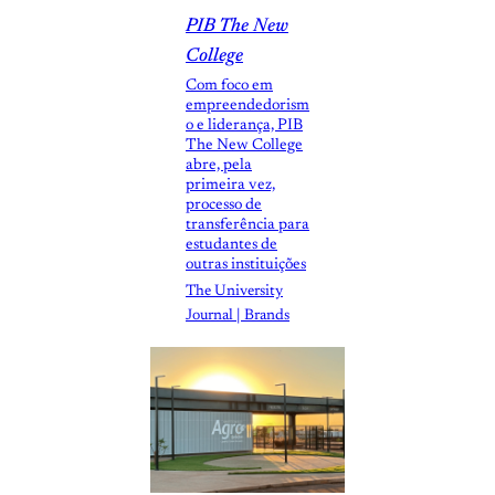
PIB The New
College
Com foco em
empreendedorism
o e liderança, PIB
The New College
abre, pela
primeira vez,
processo de
transferência para
estudantes de
outras instituições
The University
Journal | Brands