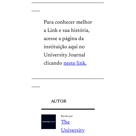
__________________________________
____
Para conhecer melhor
a Link e sua história,
acesse a página da
instituição aqui no
University Journal
clicando
neste link.
__________________________________
____
AUTOR
Escrito por
The
University