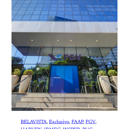
BELAVISTA
, 
Exclusivo
, 
FAAP
, 
FGV
, 