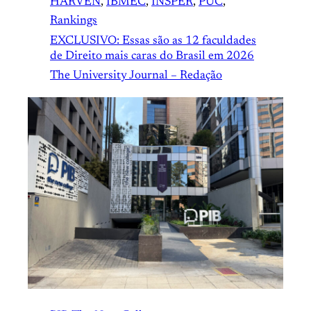
HARVEN
, 
IBMEC
, 
INSPER
, 
PUC
, 
Rankings
EXCLUSIVO: Essas são as 12 faculdades
de Direito mais caras do Brasil em 2026
The University Journal – Redação