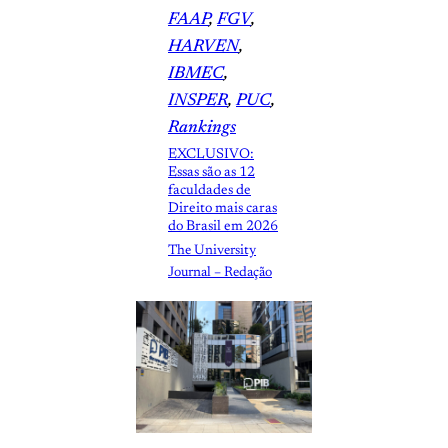
FAAP
, 
FGV
, 
HARVEN
, 
IBMEC
, 
INSPER
, 
PUC
, 
Rankings
EXCLUSIVO:
Essas são as 12
faculdades de
Direito mais caras
do Brasil em 2026
The University
Journal – Redação