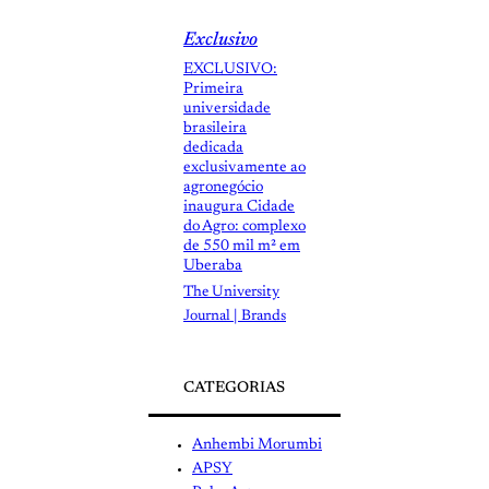
Exclusivo
EXCLUSIVO:
Primeira
universidade
brasileira
dedicada
exclusivamente ao
agronegócio
inaugura Cidade
do Agro: complexo
de 550 mil m² em
Uberaba
The University
Journal | Brands
CATEGORIAS
Anhembi Morumbi
APSY