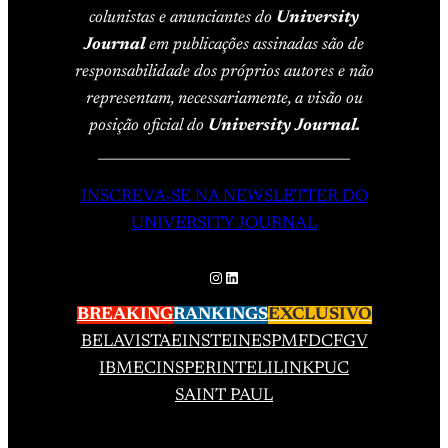
colunistas e anunciantes do
University
Journal
em publicações assinadas são de
responsabilidade dos próprios autores e não
representam, necessariamente, a visão ou
posição oficial do
University Journal.
____________________________________
INSCREVA-SE NA NEWSLETTER DO
UNIVERSITY JOURNAL
Instagram
LinkedIn
BREAKING
RANKINGS
EXCLUSIVO
BELAVISTA
EINSTEIN
ESPM
FDC
FGV
IBMEC
INSPER
INTELI
LINK
PUC
SAINT PAUL