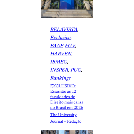
BELAVISTA
, 
Exclusivo
, 
FAAP
, 
FGV
, 
HARVEN
, 
IBMEC
, 
INSPER
, 
PUC
, 
Rankings
EXCLUSIVO:
Essas são as 12
faculdades de
Direito mais caras
do Brasil em 2026
The University
Journal – Redação