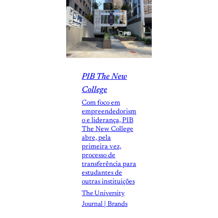
PIB The New
College
Com foco em
empreendedorism
o e liderança, PIB
The New College
abre, pela
primeira vez,
processo de
transferência para
estudantes de
outras instituições
The University
Journal | Brands