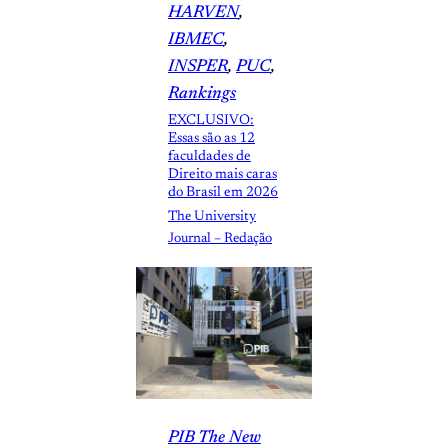
HARVEN
, 
IBMEC
, 
INSPER
, 
PUC
, 
Rankings
EXCLUSIVO:
Essas são as 12
faculdades de
Direito mais caras
do Brasil em 2026
The University
Journal – Redação
PIB The New