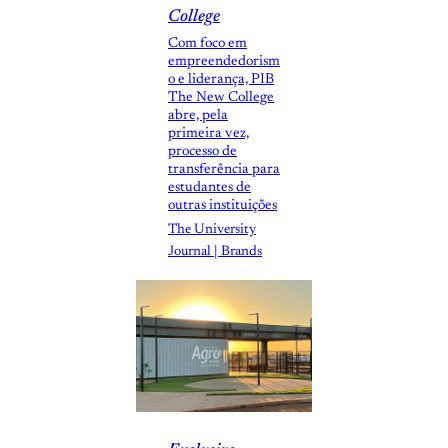
College
Com foco em
empreendedorism
o e liderança, PIB
The New College
abre, pela
primeira vez,
processo de
transferência para
estudantes de
outras instituições
The University
Journal | Brands