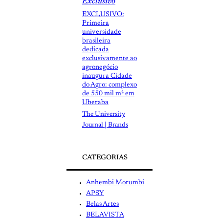
Exclusivo
EXCLUSIVO:
Primeira
universidade
brasileira
dedicada
exclusivamente ao
agronegócio
inaugura Cidade
do Agro: complexo
de 550 mil m² em
Uberaba
The University
Journal | Brands
CATEGORIAS
Anhembi Morumbi
APSY
Belas Artes
BELAVISTA