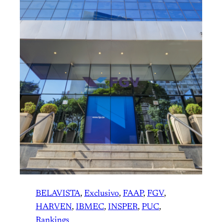
BELAVISTA
, 
Exclusivo
, 
FAAP
, 
FGV
, 
HARVEN
, 
IBMEC
, 
INSPER
, 
PUC
, 
Rankings