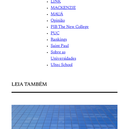
LINK
MACKENZIE
MAUÁ
Opinião
PIB The New College
PUC
Rankings
Saint Paul
Sobre as
Universidades
Ultec School
LEIA TAMBÉM