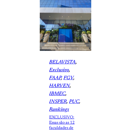
BELAVISTA
, 
Exclusivo
, 
FAAP
, 
FGV
, 
HARVEN
, 
IBMEC
, 
INSPER
, 
PUC
, 
Rankings
EXCLUSIVO:
Essas são as 12
faculdades de