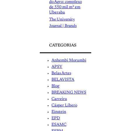
do Agro: complexo
de 550 mil m² em
Uberaba
The University
Journal | Brands
CATEGORIAS
Anhembi Morumbi
APSY
Belas Artes
BELAVISTA
Blog
BREAKING NEWS
Carreira
Cásper Líbero
Einstein
EPD
ESAMC