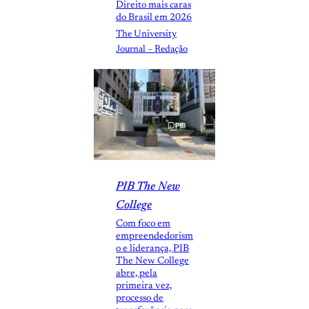
Direito mais caras
do Brasil em 2026
The University
Journal – Redação
PIB The New
College
Com foco em
empreendedorism
o e liderança, PIB
The New College
abre, pela
primeira vez,
processo de