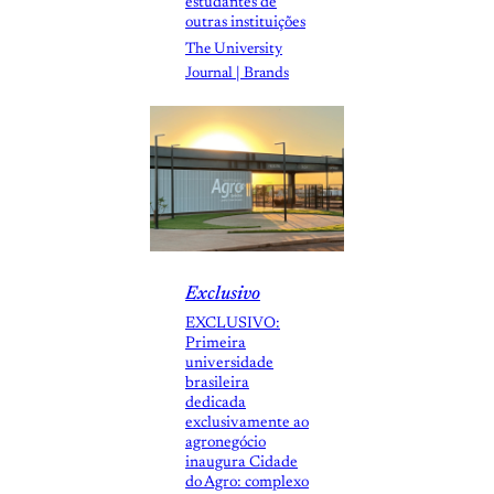
estudantes de
outras instituições
The University
Journal | Brands
Exclusivo
EXCLUSIVO:
Primeira
universidade
brasileira
dedicada
exclusivamente ao
agronegócio
inaugura Cidade
do Agro: complexo