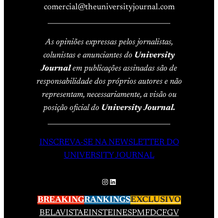
comercial@theuniversityjournal.com
____________________________________
As opiniões expressas pelos jornalistas,
colunistas e anunciantes do
University
Journal
em publicações assinadas são de
responsabilidade dos próprios autores e não
representam, necessariamente, a visão ou
posição oficial do
University Journal.
____________________________________
INSCREVA-SE NA NEWSLETTER DO
UNIVERSITY JOURNAL
Instagram
LinkedIn
BREAKING
RANKINGS
EXCLUSIVO
BELAVISTA
EINSTEIN
ESPM
FDC
FGV