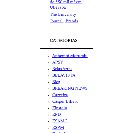
de 550 mil m² em
Uberaba
The University
Journal | Brands
CATEGORIAS
Anhembi Morumbi
APSY
Belas Artes
BELAVISTA
Blog
BREAKING NEWS
Carreira
Cásper Líbero
Einstein
EPD
ESAMC
ESPM