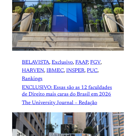
BELAVISTA
, 
Exclusivo
, 
FAAP
, 
FGV
, 
HARVEN
, 
IBMEC
, 
INSPER
, 
PUC
, 
Rankings
EXCLUSIVO: Essas são as 12 faculdades
de Direito mais caras do Brasil em 2026
The University Journal – Redação