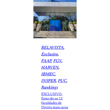
BELAVISTA
, 
Exclusivo
, 
FAAP
, 
FGV
, 
HARVEN
, 
IBMEC
, 
INSPER
, 
PUC
, 
Rankings
EXCLUSIVO:
Essas são as 12
faculdades de
Direito mais caras