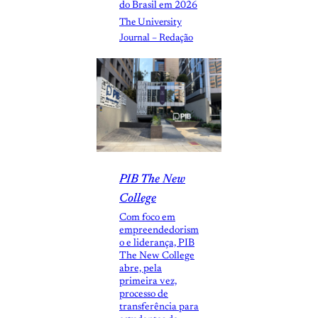
do Brasil em 2026
The University
Journal – Redação
PIB The New
College
Com foco em
empreendedorism
o e liderança, PIB
The New College
abre, pela
primeira vez,
processo de
transferência para