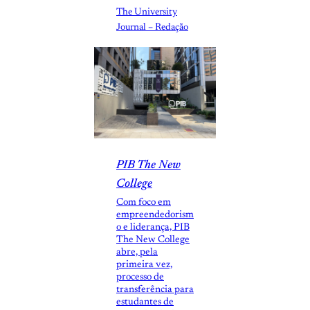
The University
Journal – Redação
PIB The New
College
Com foco em
empreendedorism
o e liderança, PIB
The New College
abre, pela
primeira vez,
processo de
transferência para
estudantes de