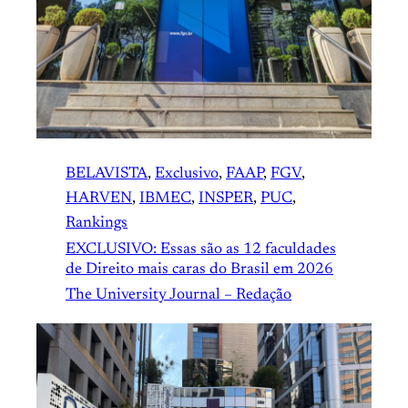
BELAVISTA
, 
Exclusivo
, 
FAAP
, 
FGV
, 
HARVEN
, 
IBMEC
, 
INSPER
, 
PUC
, 
Rankings
EXCLUSIVO: Essas são as 12 faculdades
de Direito mais caras do Brasil em 2026
The University Journal – Redação