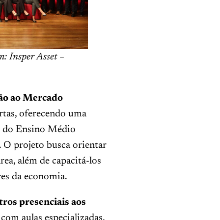
: Insper Asset –
ção ao Mercado
rtas, oferecendo uma
s do Ensino Médio
 O projeto busca orientar
rea, além de capacitá-los
res da economia.
tros presenciais aos
 com aulas especializadas,