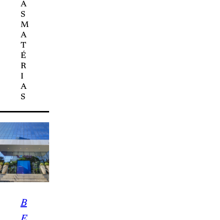
A
S
M
A
T
É
R
I
A
S
B
E