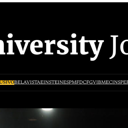
USIVO
BELAVISTA
EINSTEIN
ESPM
FDC
FGV
IBMEC
INSPE