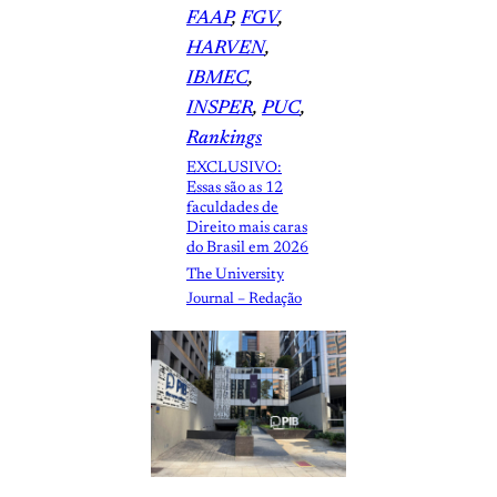
FAAP
, 
FGV
, 
HARVEN
, 
IBMEC
, 
INSPER
, 
PUC
, 
Rankings
EXCLUSIVO:
Essas são as 12
faculdades de
Direito mais caras
do Brasil em 2026
The University
Journal – Redação