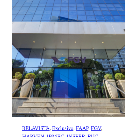
BELAVISTA
, 
Exclusivo
, 
FAAP
, 
FGV
, 
HARVEN
, 
IBMEC
, 
INSPER
, 
PUC
, 