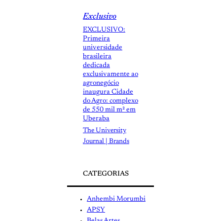
Exclusivo
EXCLUSIVO:
Primeira
universidade
brasileira
dedicada
exclusivamente ao
agronegócio
inaugura Cidade
do Agro: complexo
de 550 mil m² em
Uberaba
The University
Journal | Brands
CATEGORIAS
Anhembi Morumbi
APSY