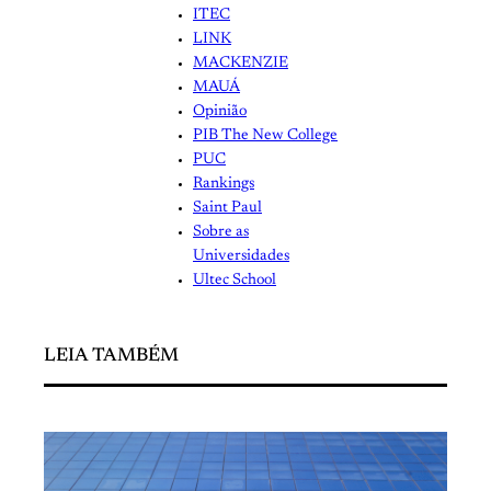
ITEC
LINK
MACKENZIE
MAUÁ
Opinião
PIB The New College
PUC
Rankings
Saint Paul
Sobre as
Universidades
Ultec School
LEIA TAMBÉM