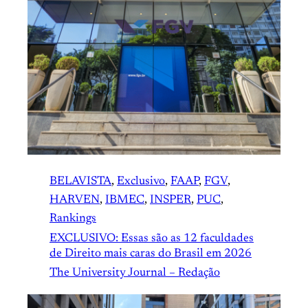
BELAVISTA
, 
Exclusivo
, 
FAAP
, 
FGV
, 
HARVEN
, 
IBMEC
, 
INSPER
, 
PUC
, 
Rankings
EXCLUSIVO: Essas são as 12 faculdades
de Direito mais caras do Brasil em 2026
The University Journal – Redação