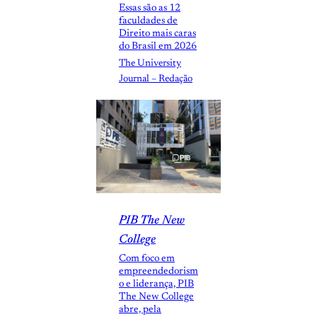
Essas são as 12
faculdades de
Direito mais caras
do Brasil em 2026
The University
Journal – Redação
PIB The New
College
Com foco em
empreendedorism
o e liderança, PIB
The New College
abre, pela