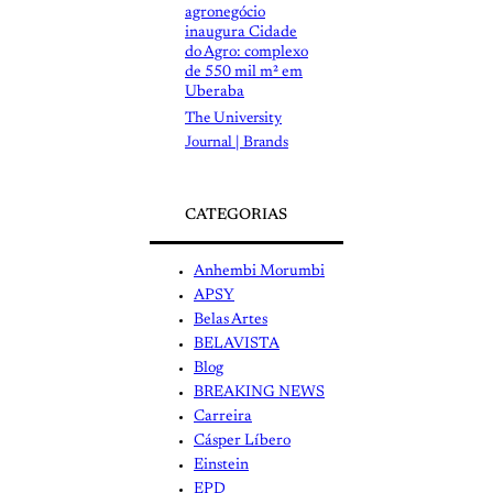
agronegócio
inaugura Cidade
do Agro: complexo
de 550 mil m² em
Uberaba
The University
Journal | Brands
CATEGORIAS
Anhembi Morumbi
APSY
Belas Artes
BELAVISTA
Blog
BREAKING NEWS
Carreira
Cásper Líbero
Einstein
EPD