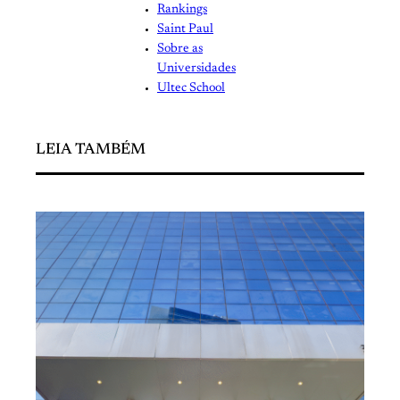
Rankings
Saint Paul
Sobre as
Universidades
Ultec School
LEIA TAMBÉM