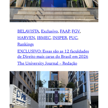
BELAVISTA
, 
Exclusivo
, 
FAAP
, 
FGV
, 
HARVEN
, 
IBMEC
, 
INSPER
, 
PUC
, 
Rankings
EXCLUSIVO: Essas são as 12 faculdades
de Direito mais caras do Brasil em 2026
The University Journal – Redação