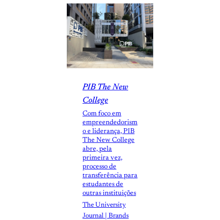
PIB The New
College
Com foco em
empreendedorism
o e liderança, PIB
The New College
abre, pela
primeira vez,
processo de
transferência para
estudantes de
outras instituições
The University
Journal | Brands