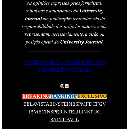
As opiniões expressas pelos jornalistas,
colunistas e anunciantes do
University
Journal
em publicações assinadas são de
responsabilidade dos próprios autores e não
representam, necessariamente, a visão ou
posição oficial do
University Journal.
____________________________________
INSCREVA-SE NA NEWSLETTER DO
UNIVERSITY JOURNAL
Instagram
LinkedIn
BREAKING
RANKINGS
EXCLUSIVO
BELAVISTA
EINSTEIN
ESPM
FDC
FGV
IBMEC
INSPER
INTELI
LINK
PUC
SAINT PAUL