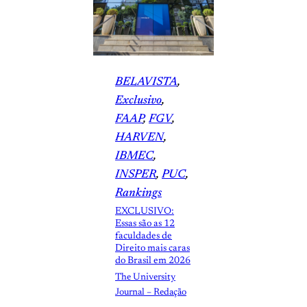
BELAVISTA
, 
Exclusivo
, 
FAAP
, 
FGV
, 
HARVEN
, 
IBMEC
, 
INSPER
, 
PUC
, 
Rankings
EXCLUSIVO:
Essas são as 12
faculdades de
Direito mais caras
do Brasil em 2026
The University
Journal – Redação