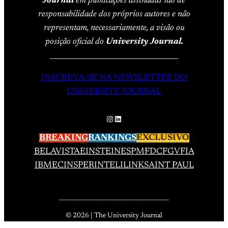
Journal
em publicações assinadas são de
responsabilidade dos próprios autores e não
representam, necessariamente, a visão ou
posição oficial do
University Journal.
____________________________________
INSCREVA-SE NA NEWSLETTER DO
UNIVERSITY JOURNAL
Instagram
LinkedIn
BREAKING
RANKINGS
EXCLUSIVO
BELAVISTA
EINSTEIN
ESPM
FDC
FGV
FIA
IBMEC
INSPER
INTELI
LINK
SAINT PAUL
____________________________________
© 2026 | The University Journal