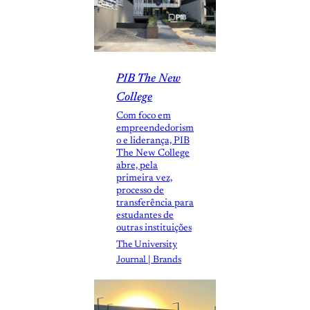
PIB The New
College
Com foco em
empreendedorism
o e liderança, PIB
The New College
abre, pela
primeira vez,
processo de
transferência para
estudantes de
outras instituições
The University
Journal | Brands