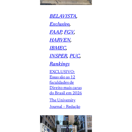
BELAVISTA
, 
Exclusivo
, 
FAAP
, 
FGV
, 
HARVEN
, 
IBMEC
, 
INSPER
, 
PUC
, 
Rankings
EXCLUSIVO:
Essas são as 12
faculdades de
Direito mais caras
do Brasil em 2026
The University
Journal – Redação