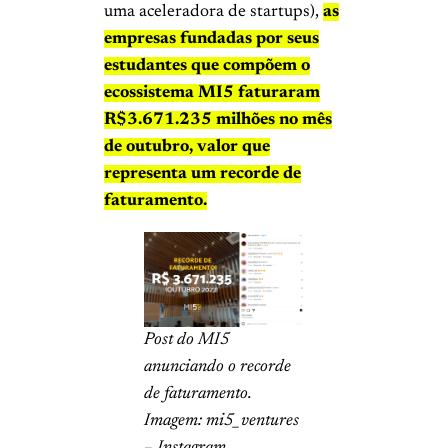
uma aceleradora de startups),
as
empresas fundadas por seus
estudantes que compõem o
ecossistema MI5 faturaram
R$3.671.235 milhões no mês
de outubro, valor que
representa um recorde de
faturamento.
Post do MI5
anunciando o recorde
de faturamento.
Imagem: mi5_ventures