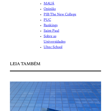
MAUÁ
Opinião
PIB The New College
PUC
Rankings
Saint Paul
Sobre as
Universidades
Ultec School
LEIA TAMBÉM