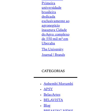
Primeira
universidade
brasileira
dedicada
exclusivamente ao
agronegócio
inaugura Cidade
do Agro: complexo
de 550 mil m² em
Uberaba
The University
Journal | Brands
CATEGORIAS
Anhembi Morumbi
APSY
Belas Artes
BELAVISTA
Blog