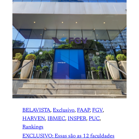
BELAVISTA
, 
Exclusivo
, 
FAAP
, 
FGV
, 
HARVEN
, 
IBMEC
, 
INSPER
, 
PUC
, 
Rankings
EXCLUSIVO: Essas são as 12 faculdades