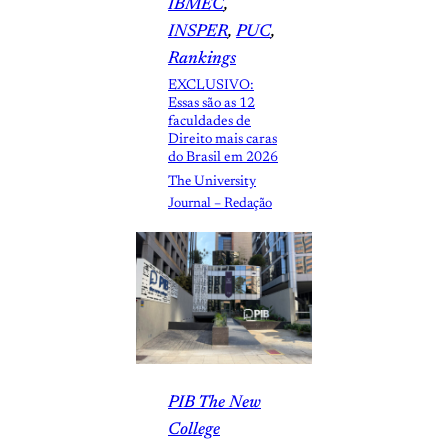
IBMEC
, 
INSPER
, 
PUC
, 
Rankings
EXCLUSIVO:
Essas são as 12
faculdades de
Direito mais caras
do Brasil em 2026
The University
Journal – Redação
PIB The New
College