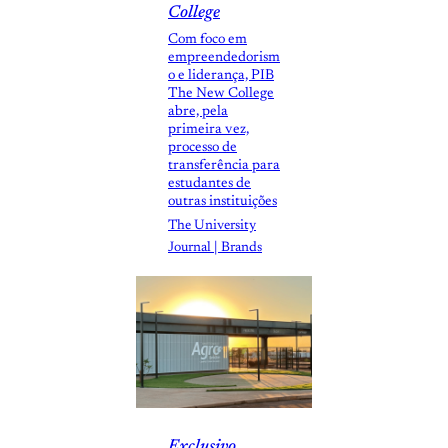
College
Com foco em
empreendedorism
o e liderança, PIB
The New College
abre, pela
primeira vez,
processo de
transferência para
estudantes de
outras instituições
The University
Journal | Brands
Exclusivo