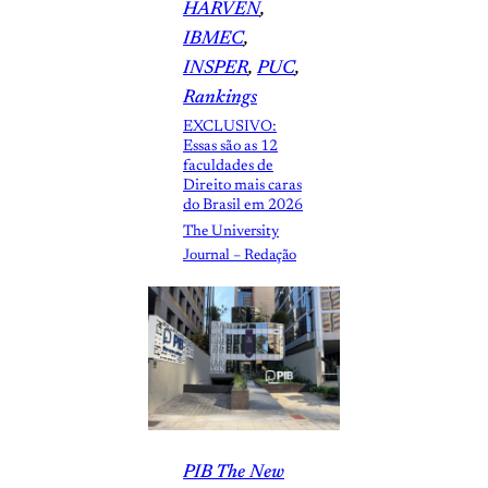
HARVEN
, 
IBMEC
, 
INSPER
, 
PUC
, 
Rankings
EXCLUSIVO:
Essas são as 12
faculdades de
Direito mais caras
do Brasil em 2026
The University
Journal – Redação
PIB The New