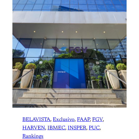
BELAVISTA
, 
Exclusivo
, 
FAAP
, 
FGV
, 
HARVEN
, 
IBMEC
, 
INSPER
, 
PUC
, 
Rankings