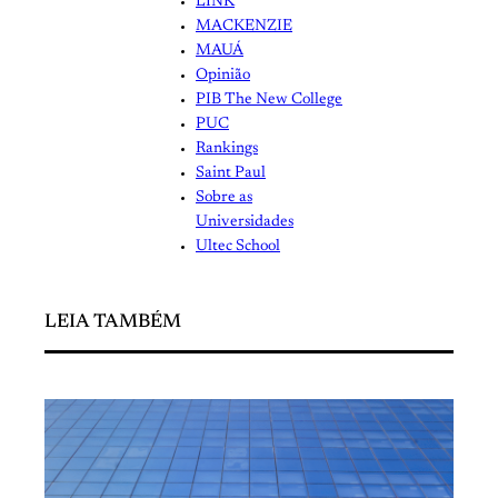
LINK
MACKENZIE
MAUÁ
Opinião
PIB The New College
PUC
Rankings
Saint Paul
Sobre as
Universidades
Ultec School
LEIA TAMBÉM