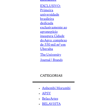
EXCLUSIVO:
Primeira
universidade
brasileira
dedicada
exclusivamente ao
agronegócio
inaugura Cidade
do Agro: complexo
de 550 mil m² em
Uberaba
The University
Journal | Brands
CATEGORIAS
Anhembi Morumbi
APSY
Belas Artes
BELAVISTA