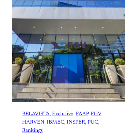
BELAVISTA
, 
Exclusivo
, 
FAAP
, 
FGV
, 
HARVEN
, 
IBMEC
, 
INSPER
, 
PUC
, 
Rankings