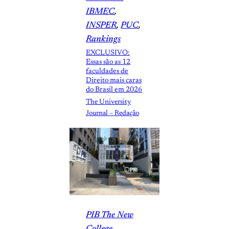
IBMEC
, 
INSPER
, 
PUC
, 
Rankings
EXCLUSIVO:
Essas são as 12
faculdades de
Direito mais caras
do Brasil em 2026
The University
Journal – Redação
PIB The New
College