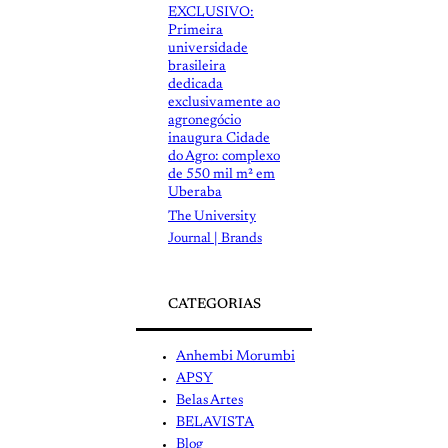
EXCLUSIVO:
Primeira
universidade
brasileira
dedicada
exclusivamente ao
agronegócio
inaugura Cidade
do Agro: complexo
de 550 mil m² em
Uberaba
The University
Journal | Brands
CATEGORIAS
Anhembi Morumbi
APSY
Belas Artes
BELAVISTA
Blog