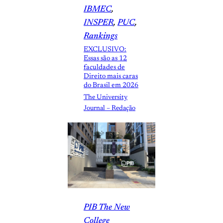
IBMEC
, 
INSPER
, 
PUC
, 
Rankings
EXCLUSIVO:
Essas são as 12
faculdades de
Direito mais caras
do Brasil em 2026
The University
Journal – Redação
PIB The New
College