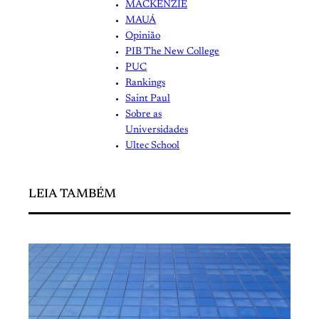
MACKENZIE
MAUÁ
Opinião
PIB The New College
PUC
Rankings
Saint Paul
Sobre as
Universidades
Ultec School
LEIA TAMBÉM