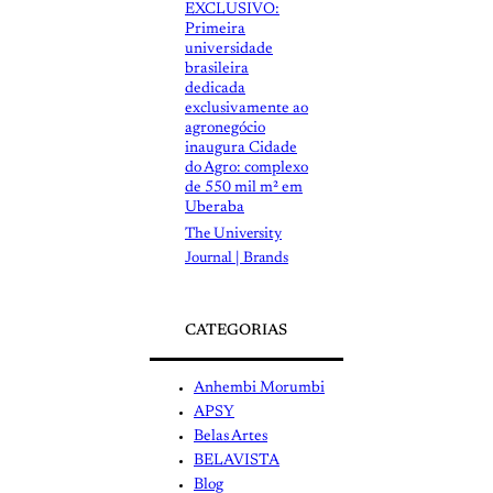
EXCLUSIVO:
Primeira
universidade
brasileira
dedicada
exclusivamente ao
agronegócio
inaugura Cidade
do Agro: complexo
de 550 mil m² em
Uberaba
The University
Journal | Brands
CATEGORIAS
Anhembi Morumbi
APSY
Belas Artes
BELAVISTA
Blog