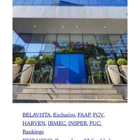
BELAVISTA
, 
Exclusivo
, 
FAAP
, 
FGV
, 
HARVEN
, 
IBMEC
, 
INSPER
, 
PUC
, 
Rankings