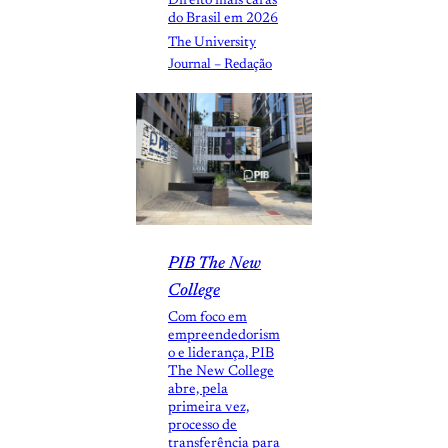
Direito mais caras
do Brasil em 2026
The University
Journal – Redação
PIB The New
College
Com foco em
empreendedorism
o e liderança, PIB
The New College
abre, pela
primeira vez,
processo de
transferência para