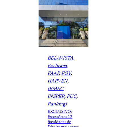
BELAVISTA
, 
Exclusivo
, 
FAAP
, 
FGV
, 
HARVEN
, 
IBMEC
, 
INSPER
, 
PUC
, 
Rankings
EXCLUSIVO:
Essas são as 12
faculdades de