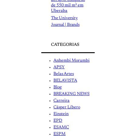
do Agro: complexo
de 550 mil m² em
Uberaba
The University
Journal | Brands
CATEGORIAS
Anhembi Morumbi
APSY
Belas Artes
BELAVISTA
Blog
BREAKING NEWS
Carreira
Cásper Líbero
Einstein
EPD
ESAMC
ESPM