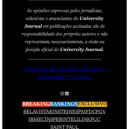
As opiniões expressas pelos jornalistas,
colunistas e anunciantes do
University
Journal
em publicações assinadas são de
responsabilidade dos próprios autores e não
representam, necessariamente, a visão ou
posição oficial do
University Journal.
____________________________________
INSCREVA-SE NA NEWSLETTER DO
UNIVERSITY JOURNAL
Instagram
LinkedIn
BREAKING
RANKINGS
EXCLUSIVO
BELAVISTA
EINSTEIN
ESPM
FDC
FGV
IBMEC
INSPER
INTELI
LINK
PUC
SAINT PAUL