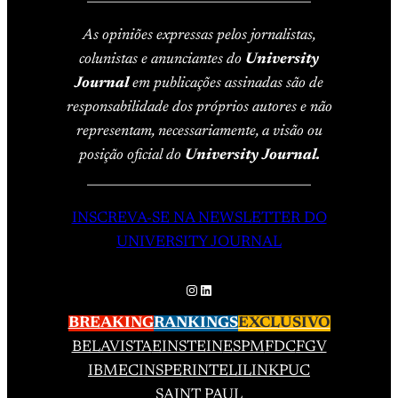
As opiniões expressas pelos jornalistas,
colunistas e anunciantes do
University
Journal
em publicações assinadas são de
responsabilidade dos próprios autores e não
representam, necessariamente, a visão ou
posição oficial do
University Journal.
____________________________________
INSCREVA-SE NA NEWSLETTER DO
UNIVERSITY JOURNAL
Instagram
LinkedIn
BREAKING
RANKINGS
EXCLUSIVO
BELAVISTA
EINSTEIN
ESPM
FDC
FGV
IBMEC
INSPER
INTELI
LINK
PUC
SAINT PAUL