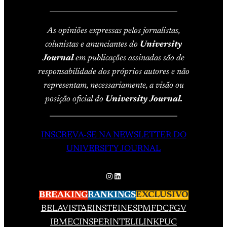
____________________________________
As opiniões expressas pelos jornalistas,
colunistas e anunciantes do
University
Journal
em publicações assinadas são de
responsabilidade dos próprios autores e não
representam, necessariamente, a visão ou
posição oficial do
University Journal.
____________________________________
INSCREVA-SE NA NEWSLETTER DO
UNIVERSITY JOURNAL
Instagram
LinkedIn
BREAKING
RANKINGS
EXCLUSIVO
BELAVISTA
EINSTEIN
ESPM
FDC
FGV
IBMEC
INSPER
INTELI
LINK
PUC