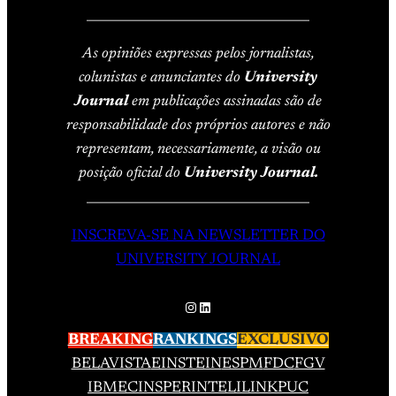
____________________________________
As opiniões expressas pelos jornalistas,
colunistas e anunciantes do
University
Journal
em publicações assinadas são de
responsabilidade dos próprios autores e não
representam, necessariamente, a visão ou
posição oficial do
University Journal.
____________________________________
INSCREVA-SE NA NEWSLETTER DO
UNIVERSITY JOURNAL
Instagram
LinkedIn
BREAKING
RANKINGS
EXCLUSIVO
BELAVISTA
EINSTEIN
ESPM
FDC
FGV
IBMEC
INSPER
INTELI
LINK
PUC