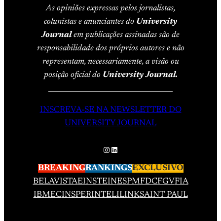
As opiniões expressas pelos jornalistas,
colunistas e anunciantes do
University
Journal
em publicações assinadas são de
responsabilidade dos próprios autores e não
representam, necessariamente, a visão ou
posição oficial do
University Journal.
____________________________________
INSCREVA-SE NA NEWSLETTER DO
UNIVERSITY JOURNAL
Instagram
LinkedIn
BREAKING
RANKINGS
EXCLUSIVO
BELAVISTA
EINSTEIN
ESPM
FDC
FGV
FIA
IBMEC
INSPER
INTELI
LINK
SAINT PAUL