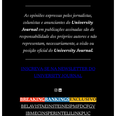
____________________________________
As opiniões expressas pelos jornalistas,
colunistas e anunciantes do
University
Journal
em publicações assinadas são de
responsabilidade dos próprios autores e não
representam, necessariamente, a visão ou
posição oficial do
University Journal.
____________________________________
INSCREVA-SE NA NEWSLETTER DO
UNIVERSITY JOURNAL
Instagram
LinkedIn
BREAKING
RANKINGS
EXCLUSIVO
BELAVISTA
EINSTEIN
ESPM
FDC
FGV
IBMEC
INSPER
INTELI
LINK
PUC