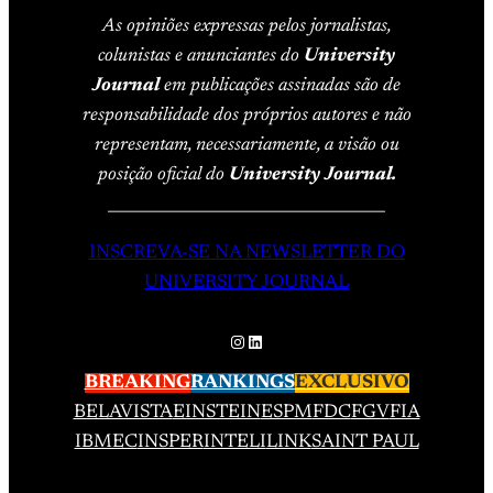
As opiniões expressas pelos jornalistas,
colunistas e anunciantes do
University
Journal
em publicações assinadas são de
responsabilidade dos próprios autores e não
representam, necessariamente, a visão ou
posição oficial do
University Journal.
____________________________________
INSCREVA-SE NA NEWSLETTER DO
UNIVERSITY JOURNAL
Instagram
LinkedIn
BREAKING
RANKINGS
EXCLUSIVO
BELAVISTA
EINSTEIN
ESPM
FDC
FGV
FIA
IBMEC
INSPER
INTELI
LINK
SAINT PAUL