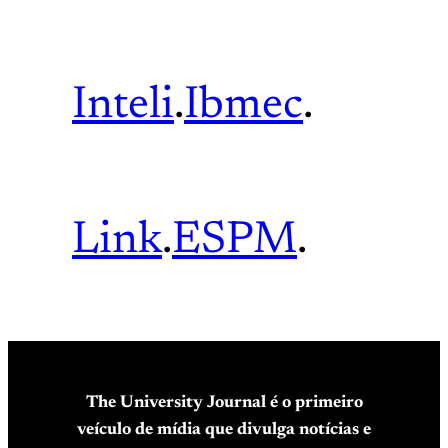
Inteli
.
Ibmec
.
Link
.
ESPM
.
The University Journal é o primeiro
veículo de mídia que divulga notícias e