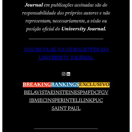
Journal
em publicações assinadas são de
responsabilidade dos próprios autores e não
representam, necessariamente, a visão ou
posição oficial do
University Journal.
____________________________________
INSCREVA-SE NA NEWSLETTER DO
UNIVERSITY JOURNAL
Instagram
LinkedIn
BREAKING
RANKINGS
EXCLUSIVO
BELAVISTA
EINSTEIN
ESPM
FDC
FGV
IBMEC
INSPER
INTELI
LINK
PUC
SAINT PAUL
____________________________________