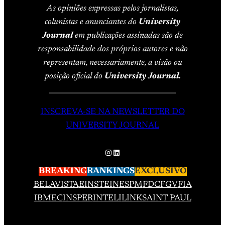
As opiniões expressas pelos jornalistas,
colunistas e anunciantes do
University
Journal
em publicações assinadas são de
responsabilidade dos próprios autores e não
representam, necessariamente, a visão ou
posição oficial do
University Journal.
____________________________________
INSCREVA-SE NA NEWSLETTER DO
UNIVERSITY JOURNAL
Instagram
LinkedIn
BREAKING
RANKINGS
EXCLUSIVO
BELAVISTA
EINSTEIN
ESPM
FDC
FGV
FIA
IBMEC
INSPER
INTELI
LINK
SAINT PAUL