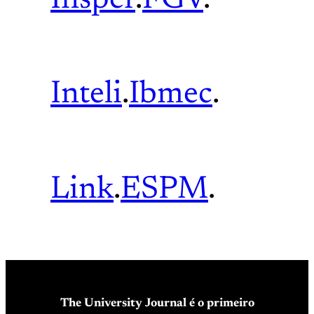
Insper
.
FGV
.
Inteli
.
Ibmec
.
Link
.
ESPM
.
The University Journal é o primeiro