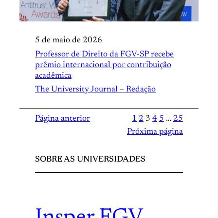
5 de maio de 2026
Professor de Direito da FGV-SP recebe
prêmio internacional por contribuição
acadêmica
The University Journal – Redação
Página anterior
1
2
3
4
5
…
25
Próxima página
SOBRE AS UNIVERSIDADES