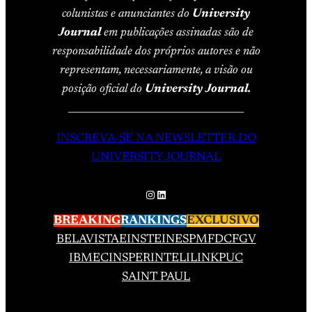
colunistas e anunciantes do
University
Journal
em publicações assinadas são de
responsabilidade dos próprios autores e não
representam, necessariamente, a visão ou
posição oficial do
University Journal.
____________________________________
INSCREVA-SE NA NEWSLETTER DO
UNIVERSITY JOURNAL
Instagram
LinkedIn
BREAKING
RANKINGS
EXCLUSIVO
BELAVISTA
EINSTEIN
ESPM
FDC
FGV
IBMEC
INSPER
INTELI
LINK
PUC
SAINT PAUL