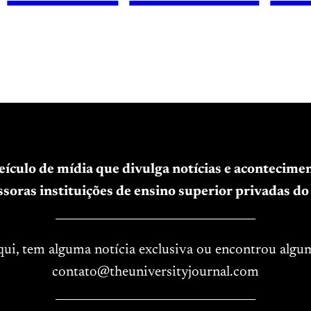
veículo de mídia que divulga notícias e acontecim
soras instituições de ensino superior privadas do 
____________________________________
aqui, tem alguma notícia exclusiva ou encontrou algu
contato@theuniversityjournal.com
____________________________________