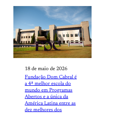
18 de maio de 2026
Fundação Dom Cabral é
a 4ª melhor escola do
mundo em Programas
Abertos e a única da
América Latina entre as
dez melhores dos