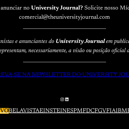
 anunciar no
University Journal?
Solicite nosso Míd
comercial@theuniversityjournal.com
____________________________________
lunistas e anunciantes do
University Journal
em public
epresentam, necessariamente, a visão ou posição oficial
____________________________________
REVA-SE NA NEWSLETTER DO UNIVERSITY JO
Instagram
LinkedIn
IVO
BELAVISTA
EINSTEIN
ESPM
FDC
FGV
FIA
IBM