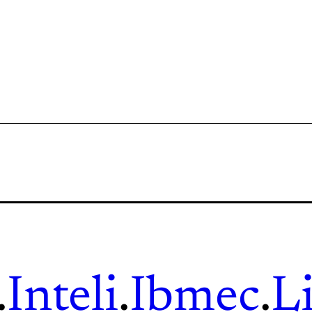
.
Inteli
.
Ibmec
.
L