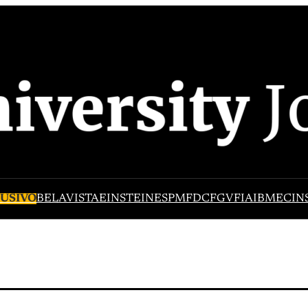
USIVO
BELAVISTA
EINSTEIN
ESPM
FDC
FGV
FIA
IBMEC
IN