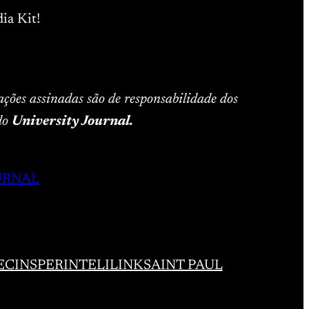
ia Kit!
ações assinadas são de responsabilidade dos
 do
University Journal.
URNAL
EC
INSPER
INTELI
LINK
SAINT PAUL