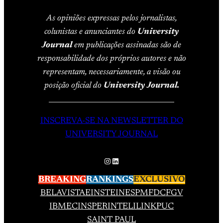
As opiniões expressas pelos jornalistas,
colunistas e anunciantes do
University
Journal
em publicações assinadas são de
responsabilidade dos próprios autores e não
representam, necessariamente, a visão ou
posição oficial do
University Journal.
____________________________________
INSCREVA-SE NA NEWSLETTER DO
UNIVERSITY JOURNAL
Instagram
LinkedIn
BREAKING
RANKINGS
EXCLUSIVO
BELAVISTA
EINSTEIN
ESPM
FDC
FGV
IBMEC
INSPER
INTELI
LINK
PUC
SAINT PAUL