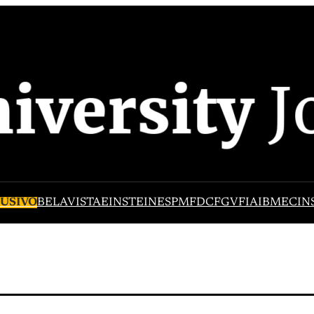
USIVO
BELAVISTA
EINSTEIN
ESPM
FDC
FGV
FIA
IBMEC
IN