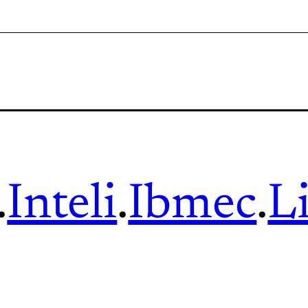
.
Inteli
.
Ibmec
.
L