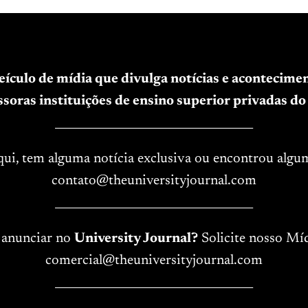
veículo de mídia que divulga notícias e acontecim
soras instituições de ensino superior privadas do 
____________________________________
aqui, tem alguma notícia exclusiva ou encontrou algu
contato@theuniversityjournal.com
____________________________________
 anunciar no
University Journal?
Solicite nosso Míd
comercial@theuniversityjournal.com
____________________________________