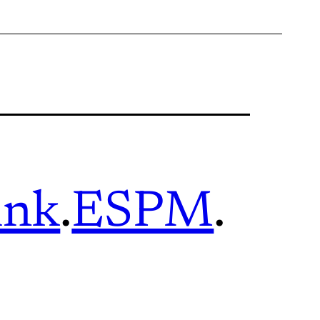
ink
.
ESPM
.